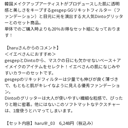
韓国メイクアップアーティストがプロデュースした肌に透明
感と美しさをキープするgesgep GGリキットフィルター（フ
ァンデーション）と目元に光を演出する大人気Dintoグリッタ
ーとのセット商品。
単体でのご購入時よりも20％お得なセット組になっておりま
す！
【haruさんからのコメント】
＜イエベさんにおすすめ＞
gesgepとDintoから、マスクの日にも欠かせないベース＋ア
イメイクのアイテムをセレクト！イエベさんの肌になじみや
すいカラーのセットです。
gesgepのリキッドフィルターは少量でも伸びが良く薄づき
で、もともと肌がキレイなように見える優秀ファンデーショ
ン。
Dintoのグリッターは大人が使いやすい繊細な粒感で、ぴった
りと瞼に密着。他にはないこのソフトマットなテクスチャー
は、1度使うとハマってしまいます。
【セット内容】haru🌸_03 6,248円（税込み）