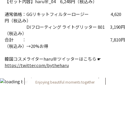
【セット内容】haru🌸_04 6,248円（税込み）
通常価格：GGリキットフィルターロージー 4,620
円（税込み）
DIフローティング ライトグリッター 801 3,190円
（税込み）
合計 ： 7,810円
（税込み）→20%お得
韓国コスメライターharu🌸ツイッターはこちら ☛
https://twitter.com/bytheharu
FOLLOW ON INSTAGRAM
Enjoying beautiful moments together
＠yeps_official
FOLLOW US ON
利用規約
プライバシーポリシー
特定商取引法に基づく表記
お問い合わせ
運営会社
All Rights Reserved by SEEDS MARKET CO.,Ltd.