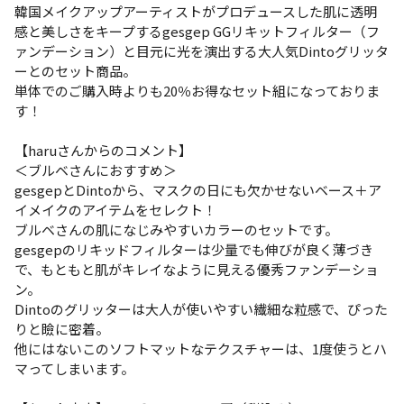
韓国メイクアップアーティストがプロデュースした肌に透明
感と美しさをキープするgesgep GGリキットフィルター（フ
ァンデーション）と目元に光を演出する大人気Dintoグリッタ
ーとのセット商品。
単体でのご購入時よりも20％お得なセット組になっておりま
す！
【haruさんからのコメント】
＜ブルベさんにおすすめ＞
gesgepとDintoから、マスクの日にも欠かせないベース＋ア
イメイクのアイテムをセレクト！
ブルベさんの肌になじみやすいカラーのセットです。
gesgepのリキッドフィルターは少量でも伸びが良く薄づき
で、もともと肌がキレイなように見える優秀ファンデーショ
ン。
Dintoのグリッターは大人が使いやすい繊細な粒感で、ぴった
りと瞼に密着。
他にはないこのソフトマットなテクスチャーは、1度使うとハ
マってしまいます。