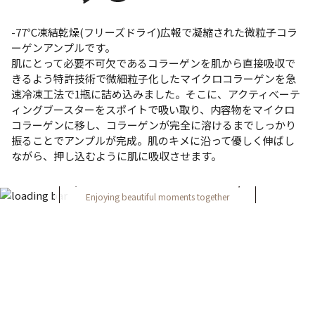
-77℃凍結乾燥(フリーズドライ)広報で凝縮された微粒子コラ
ーゲンアンプルです。
肌にとって必要不可欠であるコラーゲンを肌から直接吸収で
きるよう特許技術で微細粒子化したマイクロコラーゲンを急
速冷凍工法で1瓶に詰め込みました。そこに、アクティべーテ
ィングブースターをスポイトで吸い取り、内容物をマイクロ
コラーゲンに移し、コラーゲンが完全に溶けるまでしっかり
振ることでアンプルが完成。肌のキメに沿って優しく伸ばし
ながら、押し込むように肌に吸収させます。
FOLLOW ON INSTAGRAM
Enjoying beautiful moments together
＠yeps_official
FOLLOW US ON
利用規約
プライバシーポリシー
特定商取引法に基づく表記
お問い合わせ
運営会社
All Rights Reserved by SEEDS MARKET CO.,Ltd.