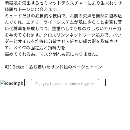
陶器肌を演出するセミマットテクスチャーにより生まれつき
綺麗なトーンに出会えます。
ミュードだけの独自的な技術で、お肌の欠点を自然に包み込
んでくれ、エアリーライトシステムが肌にさらりと密着し薄
い化粧幕を形成しつつ、塗重ねしても厚のりしないカバー力
を与えてくれます。クロスリンクネットワーク処方で、パウ
ダーとオイルを均等に分散させて細かい網の形を形成させ
て、メイクの固定力と持続力を
高めてくれる為、マスク崩れも気になりません。
#23 Beige：落ち着いたサンド色のベージュトーン
FOLLOW ON INSTAGRAM
Enjoying beautiful moments together
＠yeps_official
FOLLOW US ON
利用規約
プライバシーポリシー
特定商取引法に基づく表記
お問い合わせ
運営会社