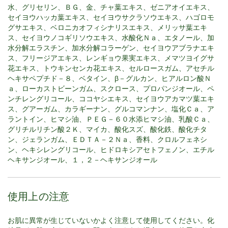
水、グリセリン、ＢＧ、金、チャ葉エキス、ゼニアオイエキス、
セイヨウハッカ葉エキス、セイヨウサクラソウエキス、ハゴロモ
グサエキス、ベロニカオフィシナリスエキス、メリッサ葉エキ
ス、セイヨウノコギリソウエキス、水酸化Ｎａ、エタノール、加
水分解エラスチン、加水分解コラーゲン、セイヨウアブラナエキ
ス、フリージアエキス、レンギョウ果実エキス、メマツヨイグサ
花エキス、トウキンセンカ花エキス、セルロースガム、アセチル
ヘキサペプチド－８、ベタイン、β－グルカン、ヒアルロン酸Ｎ
ａ、ローカストビーンガム、スクロース、プロパンジオール、ペ
ンチレングリコール、ココヤシエキス、セイヨウアカマツ葉エキ
ス、グアーガム、カラギーナン、グルコマンナン、塩化Ｃａ、ア
ラントイン、ヒマシ油、ＰＥＧ－６０水添ヒマシ油、乳酸Ｃａ、
グリチルリチン酸２Ｋ、マイカ、酸化スズ、酸化鉄、酸化チタ
ン、ジェランガム、ＥＤＴＡ－２Ｎａ、香料、クロルフェネシ
ン、ヘキシレングリコール、ヒドロキシアセトフェノン、エチル
ヘキサンジオール、１，２－ヘキサンジオール
使用上の注意
お肌に異常が生じていないかよく注意して使用してください。化