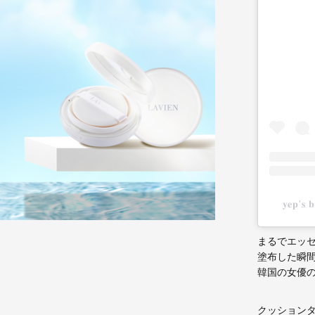
𝐲𝐞𝐩'
まるでエッ
塗布した瞬
韓国の女優
クッション