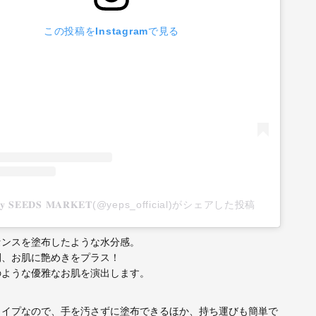
この投稿をInstagramで見る
𝐬 𝐛𝐲 𝐒𝐄𝐄𝐃𝐒 𝐌𝐀𝐑𝐊𝐄𝐓(@yeps_official)がシェアした投稿
センスを塗布したような水分感。
間、お肌に艶めきをプラス！
のような優雅なお肌を演出します。
タイプなので、手を汚さずに塗布できるほか、持ち運びも簡単で