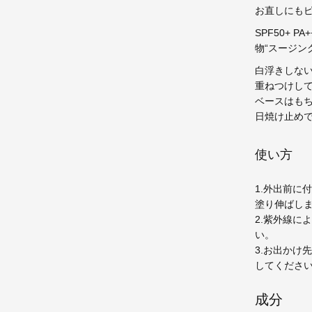
お直しにも
SPF50+
物“スージン
白浮きしない
重ねつけし
ベースはも
日焼け止め
使い方
1.外出前に
塗り伸ばし
2.紫外線に
い。
3.お出かけ
してくださ
成分