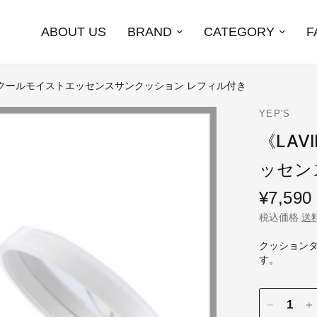
ABOUT US
BRAND
CATEGORY
F
ン》クールモイストエッセンスサンクッション レフィル付き
YEP'S
《LA
ッセン
¥7,590
税込価格
送
クッション
す。