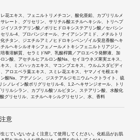
ツレ花エキス、フェニルトリメチコン、酸化亜鉛、カプリリルメ
モサレート、グリセリン、サリチル酸エチルヘキシル、トリヘプ
（ジイソステアリン酸／ポリヒドロキシステアリン酸／セバシン
セリル-4、プロパンジオール、ナイアシンアミド、メチルトリ
酸化チタン、ジエチルアミノヒドロキシベンゾイル安息香酸ヘキ
エチルヘキシルオキシフェノールメトキシフェニルトリアジン、
菌培養溶解質、セラミドNP、乳酸桿菌／アロエベラ発酵液、加
ルロン酸、アセチルヒアルロン酸Na、セイヨウネズ果実エキス、
エキス、ミズハッカエキス、マコンブエキス、ウルムスダビディ
ス、アロエベラ葉エキス、スミレ花エキス、ヤマノイモ根エキ
ロン酸Na、アデノシン、ジステアルジモニウムヘクトライト、硫
リシノレイン酸ポリグリセリル-6、1,2-ヘキサンジオール、トリ
プリリルシラン、カプリル酸ソルビタン、ステアリン酸、水酸化
ル酸グリセリル、エチルヘキシルグリセリン、水、香料
注意
が生じていないかよく注意して使用してください。化粧品がお肌