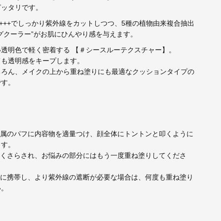
ピッタリです。
 PA++++でしっかり紫外線をカットしつつ、5種の植物由来複合抽出
グクーラー”がお肌にひんやり感を与えます。
透明色で軽く密着する 【
＃シースルーテクスチャー
】。
ても透明感をキープします。
ちろん、メイクの上から重ね塗りにも最適なクッションタイプの
です。
付属のパフに内容物を適量つけ、顔全体にトントンと叩くように
ます。
よくさらされ、お悩みの部分にはもう一度重ね塗りしてくださ
先に携帯し、より紫外線の遮断が必要な場合は、何度も重ね塗り
い。