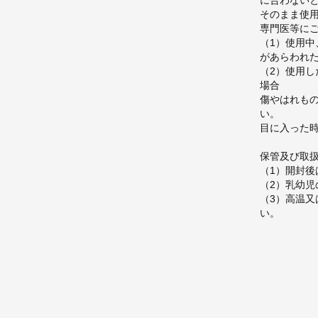
に合わない
そのまま使
専門医等に
（1）使用中
があらわれ
（2）使用
場合
傷やはれも
い。
目に入った
保管及び取
（1）開封
（2）乳幼
（3）高温
い。