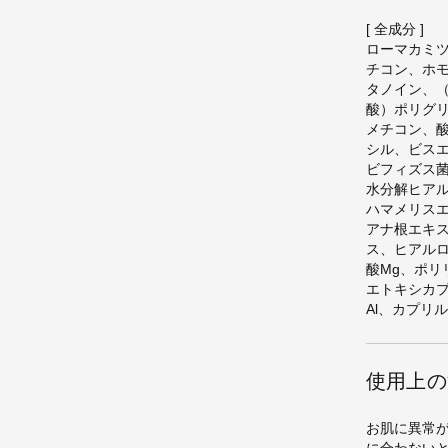
[ 全成分 ]
ローマカミ
チコン、ホ
タノイン、
酸）ポリグリ
メチコン、
シル、ビス
ビフィズス
水分解ヒア
ハマメリス
アナ根エキ
ス、ヒアル
酸Mg、ポリ
エトキシカ
Al、カプリ
使用上の
お肌に異常