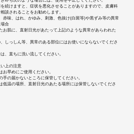
とき即ち次のような場合には、使用を中止してください。
用を続けますと、症状を悪化させることがありますので、皮膚科
ご相談されることをお勧めします。
、赤味、はれ、かゆみ、刺激、色抜け(白斑等)や黒ずみ等の異常
た場合
したお肌に、直射日光があたって上記のような異常があらわれた
の、しっしん等、異常のある部位にはお使いにならないでくださ
時は、直ちに洗い流してください。
扱い上の注意
後はお早めにご使用ください。
児の手の届かないところに保管してください。
又は低温の場所、直射日光のあたる場所には保管しないでくださ