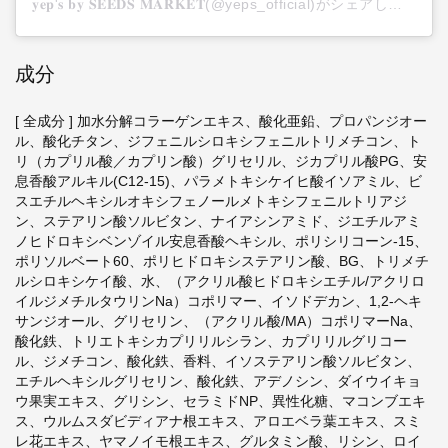
𝐲𝐞𝐩'𝐬 𝐛𝐲 𝐒𝐄𝐄𝐃𝐒 𝐌𝐀𝐑𝐊𝐄𝐓(@yeps_official)がシェアした投稿
成分
[ 全成分 ] 加水分解コラーゲンエキス、酸化亜鉛、プロパンジオー
ル、酸化チタン、ジフェニルシロキシフェニルトリメチコン、ト
リ（カプリル酸／カプリン酸）グリセリル、ジカプリル酸PG、安
息香酸アルキル(C12-15)、パラメトキシケイヒ酸イソアミル、ビ
スエチルヘキシルオキシフェノールメトキシフェニルトリアジ
ン、ステアリン酸ソルビタン、ナイアシンアミド、ジエチルアミ
ノヒドロキシベンゾイル安息香酸ヘキシル、ポリシリコーン-15、
ポリソルベート60、ポリヒドロキシステアリン酸、BG、トリメチ
ルシロキシケイ酸、水、（アクリル酸ヒドロキシエチル/アクリロ
イルジメチルタウリンNa）コポリマー、イソドデカン、1,2-ヘキ
サンジオール、グリセリン、（アクリル酸/MA）コポリマーNa、
酸化鉄、トリエトキシカプリリルシラン、カプリリルグリコー
ル、ジメチコン、酸化鉄、香料、イソステアリン酸ソルビタン、
エチルヘキシルグリセリン、酸化鉄、アデノシン、ダイウイキョ
ウ果実エキス、グリシン、セラミドNP、異性化糖、マコンブエキ
ス、ウルムスダビディアナ根エキス、アロエベラ葉エキス、スミ
レ花エキス、ヤマノイモ根エキス、グルタミン酸、リシン、ロイ