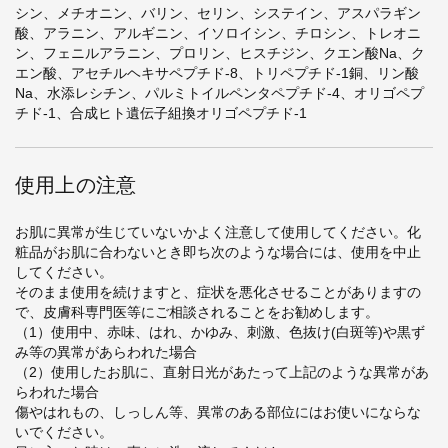
シン、メチオニン、バリン、セリン、システイン、アスパラギン
酸、アラニン、アルギニン、イソロイシン、チロシン、トレオニ
ン、フェニルアラニン、プロリン、ヒスチジン、クエン酸Na、ク
エン酸、アセチルヘキサペプチド-8、トリペプチド-1銅、リン酸
Na、水添レシチン、パルミトイルペンタペプチド-4、オリゴペプ
チド-1、合成ヒト遺伝子組換オリゴペプチド-1
使用上の注意
お肌に異常が生じていないかよく注意して使用してください。化
粧品がお肌に合わないとき即ち次のような場合には、使用を中止
してください。
そのまま使用を続けますと、症状を悪化させることがありますの
で、皮膚科専門医等にご相談されることをお勧めします。
（1）使用中、赤味、はれ、かゆみ、刺激、色抜け(白斑等)や黒ず
み等の異常があらわれた場合
（2）使用したお肌に、直射日光があたって上記のような異常があ
らわれた場合
傷やはれもの、しっしん等、異常のある部位にはお使いにならな
いでください。