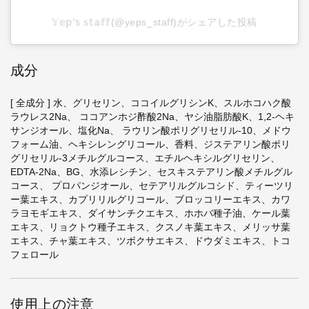
𝕐𝕖𝕡'𝕤 𝕤𝕥𝕒𝕗𝕗(@yeps_staff)がシェアした投稿
成分
[ 全成分 ] 水、グリセリン、ココイルグリシンK、スルホコハク酸
ラウレス2Na、 ココアンホジ酢酸2Na、ヤシ油脂肪酸K、1,2-ヘキ
サンジオール、塩化Na、 ラウリン酸ポリグリセリル-10、メドウ
フォーム油、ヘキシレングリコール、香料、ジステアリン酸ポリ
グリセリル-3メチルグルコース、エチルヘキシルグリセリン、
EDTA-2Na、BG、水添レシチン、セスキステアリン酸メチルグル
コース、 プロパンジオール、セテアリルグルコシド、ティーツリ
ー葉エキス、カプリリルグリコール、ブロッコリーエキス、カワ
ラヨモギエキス、ダイサンチクエキス、ホホバ種子油、ケール葉
エキス、リョクトウ種子エキス、クスノキ葉エキス、メリッサ葉
エキス、チャ葉エキス、ツボクサエキス、ドウダミエキス、トコ
フェロール
使用上の注意