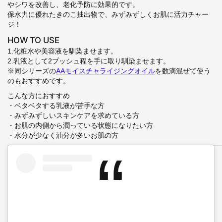
やシワを改善し、老化予防に効果的です。
保水力に優れたきのこ抽出物で、みずみずしくお肌に活力チャー
ジ！
HOW TO USE
1.化粧水や美容液を馴染ませます。
2.乳液として2プッシュ程を手に取り馴染ませます。
※同シリーズの
AAモイスチャライジングオイル
を数滴混ぜて使う
のもおすすめです。
こんな方におすすめ
・ベタベタする乳液が苦手な方
・みずみずしいスキンケアを求めている方
・お肌の内側から潤っている状態になりたい方
・水分が少なく油分が多いお肌の方