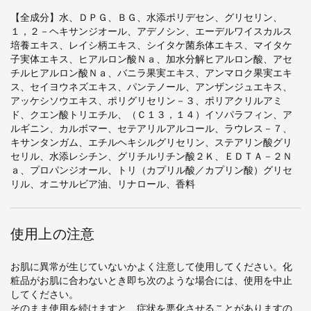
【全成分】水、ＤＰＧ、ＢＧ、水添ポリデセン、グリセリン、
１，２－ヘキサンジオール、アデノシン、エーデルワイスカルス
培養エキス、レイシ柄エキス、シイタケ菌糸体エキス、マイタケ
子実体エキス、ヒアルロン酸Ｎａ、加水分解ヒアルロン酸、アセ
チルヒアルロン酸Ｎａ、バニラ果実エキス、アンマロク果実エキ
ス、セイヨウネズエキス、パンテノール、アンザンジュエキス、
アッケシソウエキス、ポリグリセリン－３、ポリアクリルアミ
ド、クエン酸トリエチル、（Ｃ１３，１４）イソパラフィン、ア
ルギニン、カルボマー、セテアリルアルコール、ラウレス－７、
キサンタンガム、エチルヘキシルグリセリン、ステアリン酸グリ
セリル、水添レシチン、グリチルリチン酸２Ｋ、ＥＤＴＡ－２Ｎ
ａ、プロパンジオール、トリ（カプリル酸／カプリン酸）グリセ
リル、オニサルビア油、リナロール、香料
使用上の注意
お肌に異常が生じていないかよく注意して使用してください。化
粧品がお肌に合わないとき即ち次のような場合には、使用を中止
してください。
そのまま使用を続けますと、症状を悪化させることがありますの