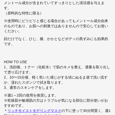
メントール成分が含まれていて
すっきりとした清涼感を与えま
す。
（原料的な特性に限る）
※使用時にピリピリと感じる場合があってもメントール成分由来
のものであり、お肌への刺激ではありませんので安心してお使い
ください。
顔だけでなく、ひじ、膝、かかとなどボディの黒ずみにも効果的
です。
HOW TO USE
1、洗顔後、トナー（化粧水）で肌のキメを整え、適量を取り出し
て塗り広げます。
2、10〜15分後、軽く乾いた感じがする頃にぬるま湯で洗い流す
か、濡れたスポンジで拭き取ります。
3、通常のスキンケアをします。
※週
1
～
2
回の使用を推奨します。
※乾燥肌や敏感肌の方はトラブルが気になる部位に部分使いがお
すすめです。
＊
リッチモイストモデリングマスク
の下に塗って30分間置く、週1