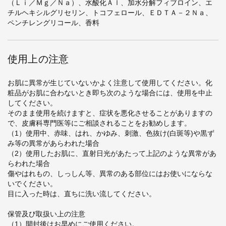
（Ｌｉ／Ｍｇ／Ｎａ）、水酸化Ａｌ、加水分解フィブロイン、エ
チルヘキシルグリセリン、トコフェロール、ＥＤＴＡ－２Ｎａ、
ペンチレングリコール、香料
使用上の注意
お肌に異常が生じていないかよく注意して使用してください。化
粧品がお肌に合わないとき即ち次のような場合には、使用を中止
してください。
そのまま使用を続けますと、症状を悪化させることがありますの
で、皮膚科専門医等にご相談されることをお勧めします。
（1）使用中、赤味、はれ、かゆみ、刺激、色抜け(白斑等)や黒ず
み等の異常があらわれた場合
（2）使用したお肌に、直射日光があたって上記のような異常があ
らわれた場合
傷やはれもの、しっしん等、異常のある部位にはお使いにならな
いでください。
目に入った時は、直ちに洗い流してください。
保管及び取扱い上の注意
（1）開封後はお早めにご使用ください。