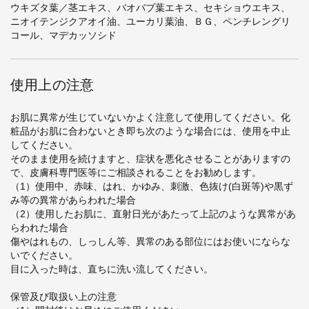
ウキズタ葉／茎エキス、バオバブ葉エキス、セキショウエキス、
ニオイテンジクアオイ油、ユーカリ葉油、ＢＧ、ペンチレングリ
コール、マデカッソシド
使用上の注意
お肌に異常が生じていないかよく注意して使用してください。化
粧品がお肌に合わないとき即ち次のような場合には、使用を中止
してください。
そのまま使用を続けますと、症状を悪化させることがありますの
で、皮膚科専門医等にご相談されることをお勧めします。
（1）使用中、赤味、はれ、かゆみ、刺激、色抜け(白斑等)や黒ず
み等の異常があらわれた場合
（2）使用したお肌に、直射日光があたって上記のような異常があ
らわれた場合
傷やはれもの、しっしん等、異常のある部位にはお使いにならな
いでください。
目に入った時は、直ちに洗い流してください。
保管及び取扱い上の注意