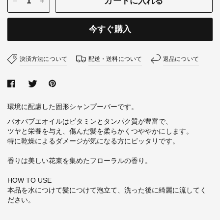
カートに入れる
今すぐ購入
決済方法について
配送・送料について
返品について
環境に配慮した固形シャンプーバーです。
バオバブエオイルはビタミンとタンパク質が豊富で、
ツヤと栄養を与え、
傷んだ髪を柔らかくつややかにします。
特に乾燥によるダメージが気になる方にピッタリです。
香りは美しい花束を集めたフローラルの香り。
HOW TO USE
本品を水につけて髪につけて泡立て、洗った後に綺麗に流してく
ださい。