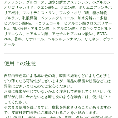
アデノシン、グルコース、加水分解エクステンシン、α-グルカン
オリゴサッカリド、クエン酸Na、クエン酸、ポリムニアソンチホ
リア根汁、マルトデキストリン、フルクトオリゴ糖、糖水解物、
プルラン、乳酸桿菌、ベンジルグリコール、加水分解ムコ多糖、
ヒアルロン酸Na、トコフェロール、ヒアルロン酸クロスポリマー
Na、加水分解ヒアルロン酸、ヒアルロン酸ヒドロキシプロピルト
リモニウム、ヒアルロン酸、アセチルヒアルロン酸Na、EDTA-
2Na、香料、リナロール、ヘキシルシンナマル、リモネン、ゲラニ
オール
使用上の注意
自然由来色素による赤い色の為、時間の経過などにより色が少し
ずつ薄くなる可能性がございますが、製品の機能や効能などには
異常はございませんのでご安心ください。
お肌に異常が生じていないかよく注意して使用してください。化
粧品がお肌に合わないとき即ち次のような場合には、使用を中止
してください。
そのまま使用を続けますと、症状を悪化させることがありますの
で、皮膚科専門医等にご相談されることをお勧めします。
（1）使用中、赤味、はれ、かゆみ、刺激、色抜け(白斑等)や黒ず