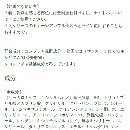
【効果的な使い方】
＊特に乾燥を感じる部位には数回重ね付けをし、ナイトパックの
ようにご使用ください。
＊同シリーズのトナーやアンプル美容液とライン使いすることも
おすすめです。
配合成分：コンブチャ発酵成分（
韓国では（サッカロミセス
※
/
キ
シリヌム
/
紅茶発酵物）
をコンブチャ発酵成分と称しています）
成分
[ 全成分 ]
（サッカロミセス／キシリヌム）／紅茶発酵物、BG、トリ（カプ
リル酸／カプリン酸）グリセリル、グリセリン、プロパンジオー
ル、1，2-ヘキサンジオール、ナイアシンアミド、シア脂、水、エ
リスリトール、アクリレーツコポリマーNa、異性化糖、パンテノ
ール、レシチン、キシリチルグルコシド、無水キシリトール、キ
シリトール、タカサブロウエキス、エチルヘキシルグリセリン、