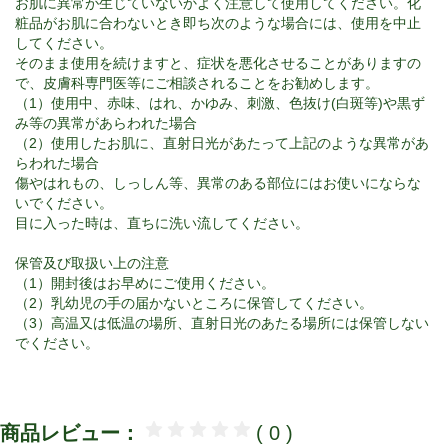
お肌に異常が生じていないかよく注意して使用してください。化
粧品がお肌に合わないとき即ち次のような場合には、使用を中止
してください。
そのまま使用を続けますと、症状を悪化させることがありますの
で、皮膚科専門医等にご相談されることをお勧めします。
（1）使用中、赤味、はれ、かゆみ、刺激、色抜け(白斑等)や黒ず
み等の異常があらわれた場合
（2）使用したお肌に、直射日光があたって上記のような異常があ
らわれた場合
傷やはれもの、しっしん等、異常のある部位にはお使いにならな
いでください。
目に入った時は、直ちに洗い流してください。
保管及び取扱い上の注意
（1）開封後はお早めにご使用ください。
（2）乳幼児の手の届かないところに保管してください。
（3）高温又は低温の場所、直射日光のあたる場所には保管しない
でください。
商品レビュー：
( 0 )