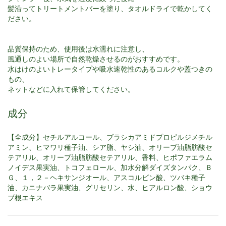
髪沿ってトリートメントバーを塗り、タオルドライで乾かしてく
ださい。
品質保持のため、使用後は水濡れに注意し、
風通しのよい場所で自然乾燥させるのがおすすめです。
水はけのよいトレータイプや吸水速乾性のあるコルクや蓋つきの
もの、
ネットなどに入れて保管してください。
成分
【全成分】セチルアルコール、ブラシカアミドプロピルジメチル
アミン、ヒマワリ種子油、シア脂、ヤシ油、オリーブ油脂肪酸セ
テアリル、オリーブ油脂肪酸セテアリル、香料、ヒポファエラム
ノイデス果実油、トコフェロール、加水分解ダイズタンパク、Ｂ
Ｇ、１，２－ヘキサンジオール、アスコルビン酸、ツバキ種子
油、カニナバラ果実油、グリセリン、水、ヒアルロン酸、ショウ
ブ根エキス