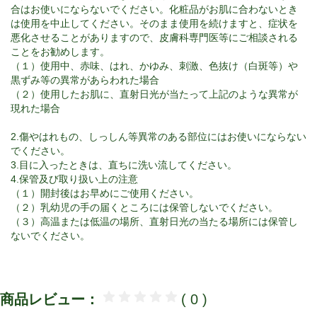
合はお使いにならないでください。化粧品がお肌に合わないとき
は使用を中止してください。そのまま使用を続けますと、症状を
悪化させることがありますので、皮膚科専門医等にご相談される
ことをお勧めします。
（１）使用中、赤味、はれ、かゆみ、刺激、色抜け（白斑等）や
黒ずみ等の異常があらわれた場合
（２）使用したお肌に、直射日光が当たって上記のような異常が
現れた場合
2.傷やはれもの、しっしん等異常のある部位にはお使いにならない
でください。
3.目に入ったときは、直ちに洗い流してください。
4.保管及び取り扱い上の注意
（１）開封後はお早めにご使用ください。
（２）乳幼児の手の届くところには保管しないでください。
（３）高温または低温の場所、直射日光の当たる場所には保管し
ないでください。
商品レビュー：
( 0 )