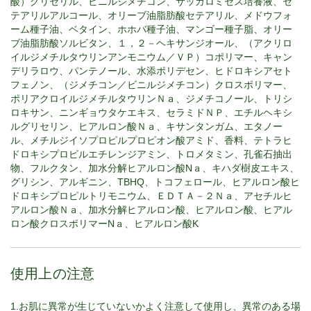
酸）グリセリル、ビニルジメチコン、サッカロミセス培養液、セ
テアリルアルコール、オリーブ油脂肪酸セテアリル、メドウフォ
ーム種子油、ベタイン、ホホバ種子油、マンゴー種子脂、オリー
ブ油脂肪酸ソルビタン、１，２－ヘキサンジオール、（アクリロ
イルジメチルタウリンアンモニウム／ＶＰ）コポリマー、キャン
デリラロウ、パンテノール、水添ポリデセン、ヒドロキシアセト
フェノン、（ジメチコン／ビニルジメチコン）クロスポリマー、
ポリアクロイルジメチルタウリンＮａ、ジメチコノール、トリシ
ロキサン、ニンギョウタケエキス、セラミドＮＰ、エチルヘキシ
ルグリセリン、ヒアルロン酸Ｎａ、キサンタンガム、エタノー
ル、メチルジイソプロピルプロピオン酸アミド、香料、テトラヒ
ドロキシプロピルエチレンジアミン、トロメタミン、孔雀石抽出
物、フルクタン、加水分解ヒアルロン酸Nａ、キハダ樹皮エキス、
グリシン、アルギニン、TBHQ、トコフェロール、ヒアルロン酸ヒ
ドロキシプロピルトリモニウム、ＥＤＴＡ－２Ｎａ、アセチルヒ
アルロン酸Ｎａ、加水分解ヒアルロン酸、ヒアルロン酸、ヒアル
ロン酸クロスポリマーNａ、ヒアルロン酸K
使用上の注意
1.お肌に異常が生じていないかよく注意して使用し、異常のある場