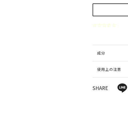
成分
使用上の注意
SHARE
FOLLOW ON INSTAGRAM
Enjoying beautiful moments together