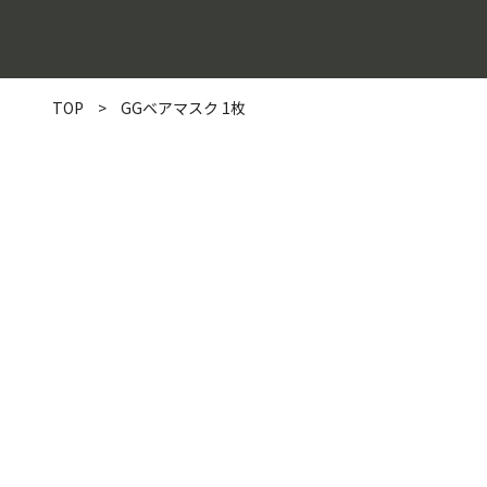
TOP
>
GGベアマスク 1枚