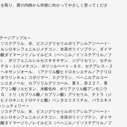
量を取り、唇の内側から外側に向かってやさしく塗ってくださ
ンテージアップル＞
イソステアリル、水、ビスジグリセリルポリアシルアジペートｰ
チルシロキシフェニルジメチコン、水添ポリイソブテン、ダイマ
ル酸ダイマージリノレイルビス（ベヘニル／イソステアリル／フ
ル）、ポリフェニルシルセスキオキサン、ジグリセリン、セチル
ＰＰＧ－１/ジメチコン、ポリソルベート－６０、セテアレス－２
－ヘキサンジオール、（アクリル酸ヒドロキシエチル／アクリロ
ルタウリンＮａ）コポリマー、スクワラン、ベヘニルアルコー
キシエタノール、カプリリルグリコール、黄５、赤２２７、香
アリン酸ソルビタン、水酸化Al、ポリアクリル酸アンモニウ
ＢＧ、トリ（カプリル酸／カプリン酸）グリセリル、テトラ（ジ
ルヒドロキシヒドロケイヒ酸）ペンタエリスリチル、バラエキス
レッシュチェリー＞
イソステアリル、水、ビスジグリセリルポリアシルアジペートｰ
チルシロキシフェニルジメチコン、水添ポリイソブテン、ダイマ
ル酸ダイマージリノレイルビス（ベヘニル／イソステアリル／フ