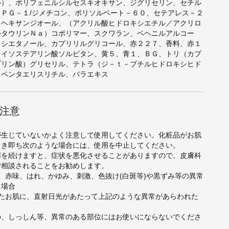
ル）、ポリフェニルシルセスキオキサン、ジグリセリン、セチル
ＰＰＧ－１/ジメチコン、ポリソルベート－６０、セテアレス－２
－ヘキサンジオール、（アクリル酸ヒドロキシエチル／アクリロ
ルタウリンＮａ）コポリマー、スクワラン、ベヘニルアルコー
キシエタノール、カプリリルグリコール、赤２２７、香料、赤１
、イソステアリン酸ソルビタン、黄５、青１、ＢＧ、トリ（カプ
プリン酸）グリセリル、テトラ（ジ－ｔ－ブチルヒドロキシヒド
）ペンタエリスリチル、バラエキス
注意
が生じていないかよく注意して使用してください。化粧品がお肌
とき即ち次のような場合には、使用を中止してください。
用を続けますと、症状を悪化させることがありますので、皮膚科
ご相談されることをお勧めします。
、赤味、はれ、かゆみ、刺激、色抜け(白斑等)や黒ずみ等の異常
た場合
したお肌に、直射日光があたって上記のような異常があらわれた
の、しっしん等、異常のある部位にはお使いにならないでくださ