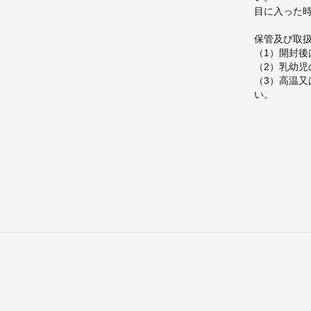
目に入った
保管及び取
（1）開封
（2）乳幼
（3）高温
い。