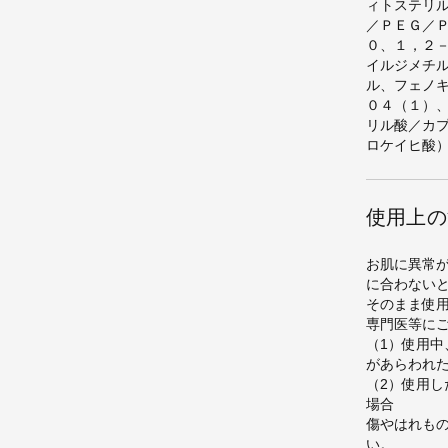
ィトステリ
／ＰＥＧ／
０、１，２
イルジメチ
ル、フェノ
０４（１）
リル酸／カ
ロケイヒ酸
使用上の
お肌に異常
に合わない
そのまま使
専門医等に
（1）使用中
があらわれ
（2）使用
場合
傷やはれも
い。