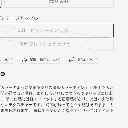
売り切れ
 ビンテージアップル
001 ビンテージアップル
005 フレッシュチェリー
について
配送・送料について
返品について
プカラーのように染まるクリスタルカラーティント ハチミツみた
時間が経つほど溢れ、またしっとりしつつうるツヤリップに仕上
す。 塗った感じは軽くフィットする密着感があり、とはいえ使用
かないテクスチャーです。 時間が経ってもツヤ感はそのまま、カ
まま着色されます。 毎日でも使いたくなるデイリー向けティント
】