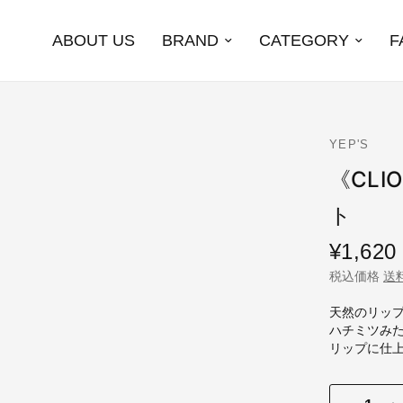
ABOUT US
BRAND
CATEGORY
F
YEP'S
《CL
ト
¥1,620
税込価格
送
天然のリッ
ハチミツみ
リップに仕