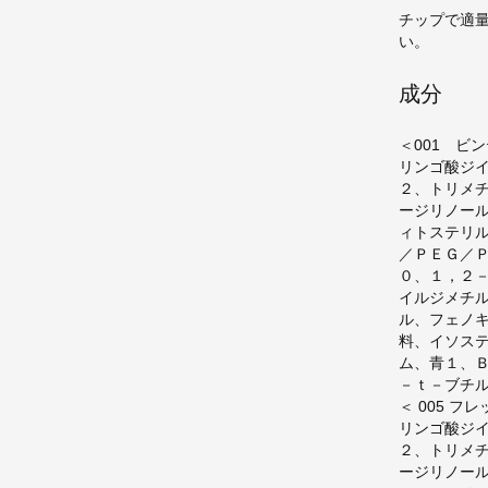
チップで適
い。
成分
＜001 ビ
リンゴ酸ジ
２、トリメ
ージリノー
ィトステリ
／ＰＥＧ／
０、１，２
イルジメチ
ル、フェノ
料、イソステ
ム、青１、
－ｔ－ブチ
＜ 005 フ
リンゴ酸ジ
２、トリメ
ージリノー