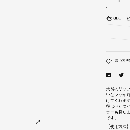
色:
001
決済方法
天然のリッ
いなツヤが
げてくれま
後はべたつ
ラーも見た
です。
【使用方法