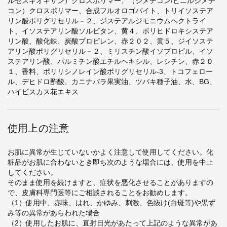
ルセスキオキサン）クロスポリマー、（ジメチコン/ビニルジメチ
コン）クロスポリマー、合成フルオロゴパイト、トリイソステア
リン酸ポリグリセリル－２、ジステアルジモニウムヘクトライ
ト、イソステアリン酸ソルビタン、黄４、ポリヒドロキシステア
リン酸、酸化鉄、炭酸プロピレン、赤２０２、黄５、ジイソステ
アリン酸ポリグリセリル－２、ミリスチン酸イソプロピル、イソ
ステアリン酸、パルミチン酸エチルヘキシル、レシチン、赤２０
１、香料、ポリリシノレイン酸ポリグリセリル-3、トコフェロー
ル、デヒドロ酢酸、カニナバラ果実油、ツバキ種子油、水、BG、
ハイビスカス花エキス
使用上の注意
お肌に異常が生じていないかよく注意して使用してください。化
粧品がお肌に合わないとき即ち次のような場合には、使用を中止
してください。
そのまま使用を続けますと、症状を悪化させることがありますの
で、皮膚科専門医等にご相談されることをお勧めします。
（1）使用中、赤味、はれ、かゆみ、刺激、色抜け(白斑等)や黒ず
み等の異常があらわれた場合
（2）使用したお肌に、直射日光があたって上記のような異常があ