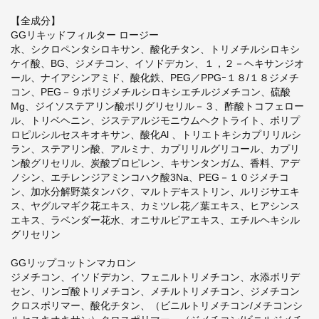
【全成分】
GGリキッドフィルター ロージー
水、シクロペンタシロキサン、酸化チタン、トリメチルシロキシ
ケイ酸、BG、ジメチコン、イソドデカン、１，２－ヘキサンジオ
ール、ナイアシンアミド、酸化鉄、PEG／PPGｰ１８/１８ジメチ
コン、PEG－９ポリジメチルシロキシエチルジメチコン、硫酸
Mg、ジイソステアリン酸ポリグリセリル－３、酢酸トコフェロー
ル、トリベヘニン、ジステアルジモニウムヘクトライト、ポリプ
ロピルシルセスキオキサン、酸化Al 、トリエトキシカプリリルシ
ラン、ステアリン酸、アルミナ、カプリリルグリコール、カプリ
ン酸グリセリル、炭酸プロピレン、キサンタンガム、香料、アデ
ノシン、エチレンジアミンコハク酸3Na、PEG－１０ジメチコ
ン、加水分解野菜タンパク、マルトデキストリン、ルリジサエキ
ス、ヤグルマギク花エキス、カミツレ花／葉エキス、ヒアシンス
エキス、ラベンダー花水、オニサルビアエキス、エチルヘキシル
グリセリン
GGリップコットンマカロン
ジメチコン、イソドデカン、フェニルトリメチコン、水添ボリデ
セン、リンゴ酸トリメチコン、メチルトリメチコン、ジメチコン
クロスポリマー、酸化チタン、（ビニルトリメチコン/メチコンシ