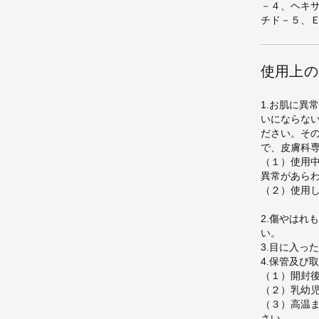
－４、ヘキ
チド－５、
使用上の
1.お肌に異
いにならな
ださい。そ
で、皮膚科
（１）使用
異常があら
（２）使用
2.傷やはれ
い。
3.目に入っ
4.保管及び
（１）開封
（２）乳幼
（３）高温
さい。