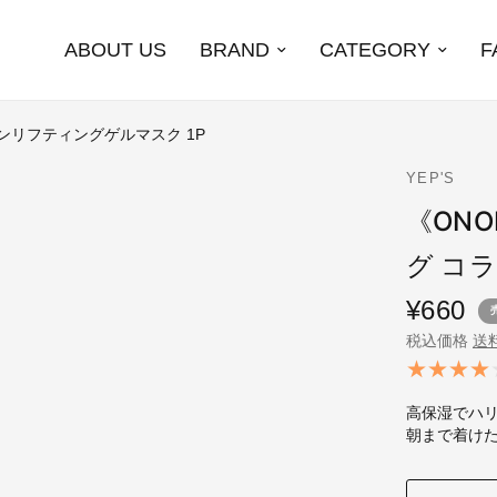
ABOUT US
BRAND
CATEGORY
F
ンリフティングゲルマスク 1P
YEP'S
《ON
グ コ
¥660
税込価格
送
高保湿でハ
朝まで着け