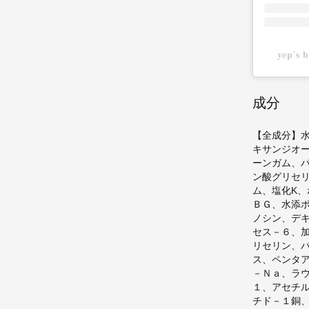
𝐲𝐞𝐩'
成分
【全成分】
キサンジオ
ーンガム、
ン酸グリセ
ム、塩化K、
ＢＧ、水添
ノシン、デ
セス－６、
リセリン、
ス、ペンタ
－Ｎａ、ラ
１、アセチ
チド－１銅