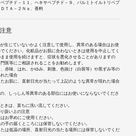
サペプチド－１１、ヘキサペプチド－９、パルミトイルトリペプ
ＥＤＴＡ－２Ｎａ、香料
注意
常が生じていないかよく注意して使用し、異常のある場合はお使
いでください。化粧品がお肌に合わないときは使用を中止してく
のまま使用を続けますと、症状を悪化させることがありますの
専門医等にご相談されることをお勧めします。
中、赤味、はれ、かゆみ、刺激、色抜け（白斑等）や黒ずみ等の
われた場合
したお肌に、直射日光が当たって上記のような異常が現れた場合
もの、しっしん等異常のある部位にはお使いにならないでくださ
たときは、直ちに洗い流してください。
取り扱い上の注意
後はお早めにご使用ください。
児の手の届くところには保管しないでください。
または低温の場所、直射日光の当たる場所には保管しないでくだ