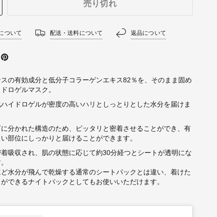
売り切れ
について
配送・送料について
返品について
スの有効成分と低分子コラーゲンエキス82％を、そのまま固め
イドロゲルマスク。
化ハイドロゲルが密度の高いハリとしっとりとした水分を届けま
下に分かれた構造のため、ピッタリと密着させることができ、有
しい部位にしっかりと届けることができます。
着吸収され、肌の状態に応じて約30分経つとシートが透明にな
す。
ほど水分が飛んで乾燥する通常のシートパックとは違い、着けた
とができるナイトパックとしてもお使いいただけます。