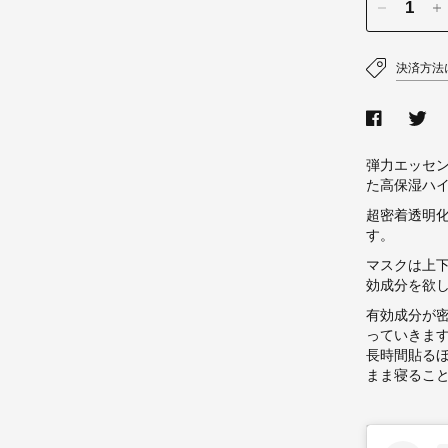
決済方法
弾力エッセン
た高保湿ハ
超密着透明
す。
マスクは上
効成分を欲
有効成分が密
っていきま
長時間貼る
まま寝るこ