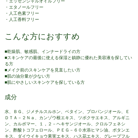
・エッセンシャルオイルフリー
・エタノールフリー
・人工色素フリー
・人工香料フリー
こんな方におすすめ
■乾燥肌、敏感肌、インナードライの方
■スキンケアの最後に使える保湿と鎮静に優れた美容液を探してい
る方
■メイク前のスキンケアを見直したい方
■肌の油分量が少ない方
■肌にやさしいスキンケアを探している方
成分
水、ＢＧ、ジメチルスルホン、ベタイン、プロパンジオール、Ｅ
ＤＴＡ－２Ｎａ、カンゾウ根エキス、ツボクサエキス、アルギニ
ン、カルボマー、１，２－ヘキサンジオール、クロルフェネシ
ン、酢酸トコフェロール、ＰＥＧ－６０水添ヒマシ油、ボタンエ
キス、ダイウイキョウ果実エキス、ハス花エキス、グレープフル