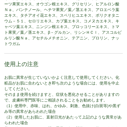
ーツ果実エキス、オウゴン根エキス、グリセリン、ヒアルロン酸
Ｎａ、パンテノール、ヘチマ果実／葉／茎エキス、アロエベラ葉
エキス、タチアオイ花エキス、スベリヒユエキス、ポリクオタニ
ウム－５１、セロリエキス、カブ葉エキス、コメヌカエキス、キ
ャベツ葉エキス、ニンジン根エキス、ブロッコリーエキス、トマ
ト果実／葉／茎エキス、β－グルカン、リシンＨＣｌ、アスコルビ
ルリン酸Ｎａ、アセチルメチオニン、テアニン、プロリン、ナッ
トウガム
使用上の注意
お肌に異常が生じていないかよく注意して使用してください。化
粧品がお肌に合わないとき即ち次のような場合には、使用を中止
してください。
そのまま使用を続けますと、症状を悪化させることがありますの
で、皮膚科専門医等にご相談されることをお勧めします。
（1）使用中、赤味、はれ、かゆみ、刺激、色抜け(白斑等)や黒ず
み等の異常があらわれた場合
（2）使用したお肌に、直射日光があたって上記のような異常があ
らわれた場合