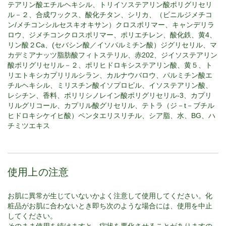
テアリン酸エチルヘキシル、トリイソステアリン酸ポリグリセリ
ル－２、合成ワックス、酸化チタン、シリカ、（ビニルジメチコ
ン/メチコンシルセスキオキサン）クロスポリマー、キャンデリラ
ロウ、ジメチコンクロスポリマー、ポリエチレン、酸化鉄、黄4、
リン酸２Ca、(セバシン酸／イソパルミチン酸）ジグリセリル、マ
カデミアナッツ脂肪酸フィトステリル、赤202、ジイソステアリン
酸ポリグリセリル－２、ポリヒドロキシステアリン酸、黄５、ト
リエトキシカプリリルシラン、カルナウバロウ、パルミチン酸エ
チルヘキシル、ミリスチン酸イソプロピル、イソステアリン酸、
レシチン、香料、ポリリシノレイン酸ポリグリセリル-3、カプリ
リルグリコール、カプリル酸グリセリル、テトラ（ジ－t－ブチル
ヒドロキシケイヒ酸）ペンタエリスリチル、シア脂、水、BG、ハ
チミツエキス
使用上の注意
お肌に異常が生じていないかよく注意して使用してください。化
粧品がお肌に合わないとき即ち次のような場合には、使用を中止
してください。