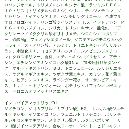
ロパンジオール、トリメチルシロキシケイ酸、ラウリルＰＥＧ－
１０トリス（トリメチルシロキシ）シリルエチルジメチコン、グ
リセリン、ナイアシンアミド、ペンチレングリコール、合成フル
オロフロゴパイト、リンゴ酸ジイソステアリル、イソドデカン、P
ＥＧ－１０ジメチコン、シリカ、トリシロキサン、酸化鉄、（ア
クリレーツ／メタクリル酸ポリトリメチルシロキシ）コポリマ
ー、硫酸Mg、フェノキシエタノール、ジステアルジモニウムヘク
トライト、ステアリン酸、アルミナ、トリエトキシカプリリルシ
ラン、水酸化Ａｌ、（セテアリルジメチコン／ビニルジメチコ
ン）クロスポリマー、香料、エチルヘキシルグリセリン、アデノ
シン、エチレンジアミンジコハク酸3Ｎａ、加水分解野菜タンパ
ク、マルトデキストリン、ＢＧ、トコフェロール、ルリジサエキ
ス、ヤグルマギクエキス、ツボクサ葉エキス、カミツレ花／葉エ
キス、ヒアシンスエキス、ラベンダー花水、オニサルビアエキ
ス、１，２－ヘキサンジオール、ポテリウムオフィシナレ根エキ
ス、ベロニカオフィシナリスエキス
インスパイアマットリップ01
ジメチコン、ジ（カプリル／カプリン酸）BG,、カルボン酸ジエチ
ルヘキシル、イソエイコサン、フェニルトリメチコン、ポリメチ
ルシルセスキオキサン、メタクリル酸メチルクロスポリマー、リ
ンゴ酸ジイソステアリル、合成フルオロゴパイト、ヒドロキシス