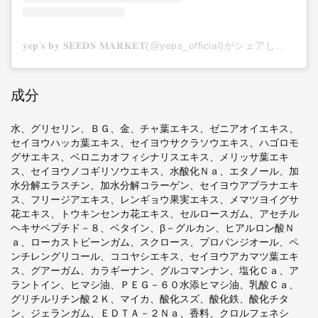
𝐲𝐞𝐩'𝐬 𝐛𝐲 𝐒𝐄𝐄𝐃𝐒 𝐌𝐀𝐑𝐊𝐄𝐓(@yeps_official)がシェアした投稿
成分
水、グリセリン、ＢＧ、金、チャ葉エキス、ゼニアオイエキス、
セイヨウハッカ葉エキス、セイヨウサクラソウエキス、ハゴロモ
グサエキス、ベロニカオフィシナリスエキス、メリッサ葉エキ
ス、セイヨウノコギリソウエキス、水酸化Ｎａ、エタノール、加
水分解エラスチン、加水分解コラーゲン、セイヨウアブラナエキ
ス、フリージアエキス、レンギョウ果実エキス、メマツヨイグサ
花エキス、トウキンセンカ花エキス、セルロースガム、アセチル
ヘキサペプチド－８、ベタイン、β－グルカン、ヒアルロン酸Ｎ
ａ、ローカストビーンガム、スクロース、プロパンジオール、ペ
ンチレングリコール、ココヤシエキス、セイヨウアカマツ葉エキ
ス、グアーガム、カラギーナン、グルコマンナン、塩化Ｃａ、ア
ラントイン、ヒマシ油、ＰＥＧ－６０水添ヒマシ油、乳酸Ｃａ、
グリチルリチン酸２Ｋ、マイカ、酸化スズ、酸化鉄、酸化チタ
ン、ジェランガム、ＥＤＴＡ－２Ｎａ、香料、クロルフェネシ