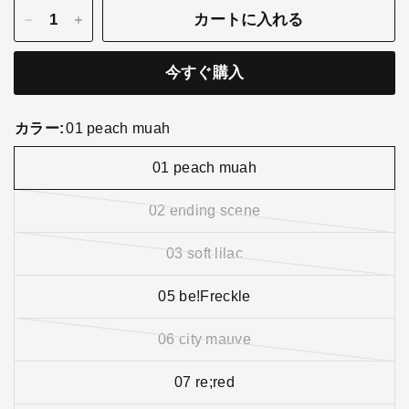
カートに入れる
今すぐ購入
カラー:
01 peach muah
01 peach muah
02 ending scene
03 soft lilac
05 be!Freckle
06 city mauve
07 re;red