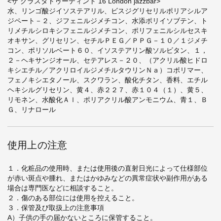
<ザ グラスタトゥーティント 16 London jazzbar>
水、リンゴ酸ジイソステアリル、ビスジグリセリルポリアシルア
ジペート－２、ジフェニルジメチコン、水添ポリイソブテン、ト
リメチルシロキシフェニルジメチコン、ポリフェニルシルセスキ
オキサン、グリセリン、セチルＰＥＧ／ＰＰＧ－１０／１ジメチ
コン、ポリソルベート６０、イソステアリン酸ソルビタン、１，
２－ヘキサンジオール、セテアレス－２０、（アクリル酸ヒドロ
キシエチル／アクリロイルジメチルタウリンＮａ）コポリマー、
フェノキシエタノール、スクワラン、酸化チタン、香料、エチル
ヘキシルグリセリン、黄４、赤２２７、赤１０４（１）、黄５、
リモネン、水酸化Ａｌ、ポリアクリル酸アンモニウム、青１、Ｂ
Ｇ、リナロール
使用上の注意
１．化粧品の使用時、または使用後の直射日光によって仕様部位
が赤い斑点や腫れ、またはかゆみなどの異常症状や副作用がある
場合は専門医などに相談すること。
２．傷のある部位には使用を控えること。
３．保管及び取扱上の注意事項
A）子供の手の届かないところに保管すること。