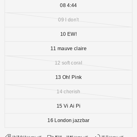
08 4:44
09 I don't
10 EW!
11 mauve claire
12 soft coral
13 Oh! Pink
14 cherish
15 Vi Ai Pi
16 London jazzbar