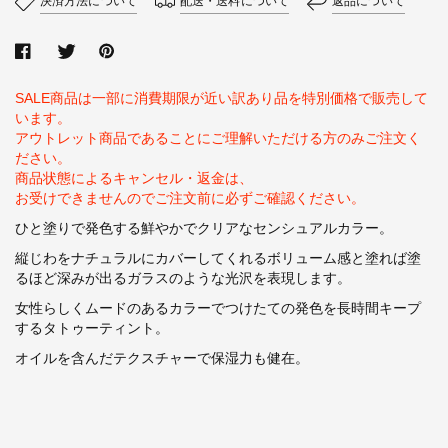
決済方法について
配送・送料について
返品について
SALE商品は一部に消費期限が近い訳あり品を特別価格で販売して
います。
アウトレット商品であることにご理解いただける方のみご注文く
ださい。
商品状態によるキャンセル・返金は、
お受けできませんのでご注文前に必ずご確認ください。
ひと塗りで発色する
鮮やかでクリアなセンシュアルカラー。
縦じわをナチュラルにカバーしてくれる
ボリューム感
と塗れば塗
るほど深みが出る
ガラスのような光沢
を表現します。
女性らしくムードのあるカラーでつけたての発色を
長時間キープ
するタトゥーティント。
オイルを含んだテクスチャーで保湿力も健在。