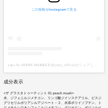
この投稿をInstagramで見る
𝐲𝐞𝐩'𝐬 𝐛𝐲 𝐒𝐄𝐄𝐃𝐒 𝐌𝐀𝐑𝐊𝐄𝐓(@yeps_official)がシェアした投稿
成分表示
<ザ グラスタトゥーティント 01 peach muah>
水、ジフェニルジメチコン、リンゴ酸ジイソステアリル、ビスジ
グリセリルポリアシルアジペート－２、水添ポリイソブテン、ト
リメチルシロキシフェニルジメチコン、グリセリン、ポリソルベ