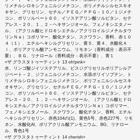
リメチルシロキシフェニルジメチコン、ポリメチルシルセスキオ
キサン、グリセリン、セチル／ＰＥＧ／ＰＰＧ－１０／１ジメチ
コン、ポリソルベート６０、イソステアリン酸ソルビタン、セテ
アレス－２０、１，２－ヘキサンジオール、フェノキシエタノー
ル、（アクリル酸ヒドロキシエチル／アクリロイルジメチルタウ
リンＮａ）コポリマー、酸化チタン、スクワラン、香料、赤１０
４（１）、エチルヘキシルグリセリン、黄５、黄４、水酸化Ａ
ｌ、ポリアクリル酸アンモニウム、リモネン（香料成分：表示不
要）、ＢＧ、リナロール（香料成分：表示不要）、青１
<ザ グラスタトゥーティント 13 oh!pink>
水、リンゴ酸ジイソステアリル、ビスジグリセリルポリアシルア
ジペート－２、ジフェニルジメチコン、水添ポリイソブテン、ト
リメチルシロキシフェニルジメチコン、ポリフェニルシルセスキ
オキサン、グリセリン、セチルＰＥＧ／ＰＰＧ－１０／１ジメチ
コン、ポリソルベート６０、イソステアリン酸ソルビタン、セテ
アレス－２０、１，２－ヘキサンジオール、（アクリル酸ヒドロ
キシエチル／アクリロイルジメチルタウリンＮａ）コポリマー、
フェノキシエタノール、スクワラン、酸化チタン、香料、エチル
ヘキシルグリセリン、赤色104の(1)、黄色5号、赤色227号、リモ
ネン、水酸化Al、ポリアクリル酸アンモニウム、BG、リナロー
ル、青色1号
<ザ グラスタトゥーティント 14 cherish>