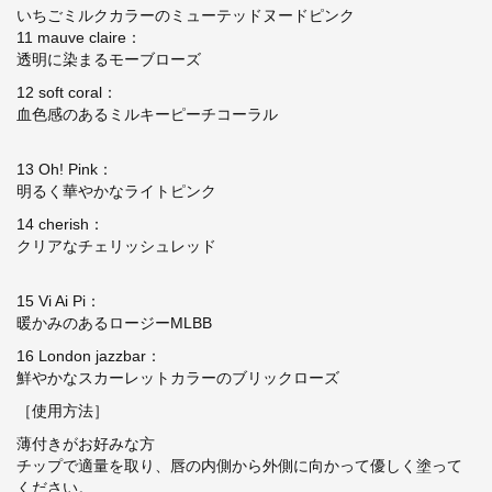
いちごミルクカラーのミューテッド
ヌードピンク
11 mauve claire
：
透明に染まる
モーブローズ
12 soft coral：
血色感のある
ミルキーピーチコーラル
13 Oh! Pink
：
明るく華やかな
ライトピンク
14
cherish
：
クリアな
チェリッシュレッド
15 Vi Ai Pi
：
暖かみのある
ロージーMLBB
16 London jazzbar
：
鮮やかな
スカーレットカラーのブリックローズ
［使用方法］
薄付きがお好みな方
チップで適量を取り、
唇の内側から外側に向かって優しく塗って
ください。