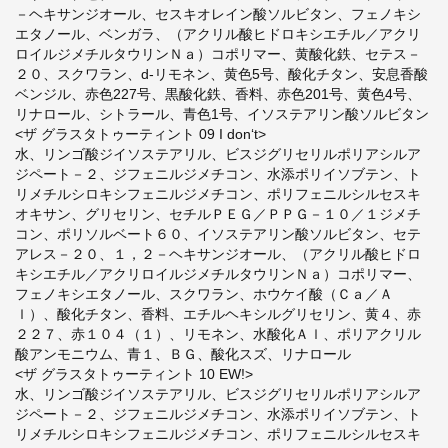
－ヘキサンジオール、セスキオレイン酸ソルビタン、フェノキシ
エタノール、ベンガラ、（アクリル酸ヒドロキシエチル／アクリ
ロイルジメチルタウリンＮａ）コポリマー、黄酸化鉄、セテス－
２０、スクワラン、d-リモネン、黄色5号、酸化チタン、安息香酸
ベンジル、赤色227号、黒酸化鉄、香料、赤色201号、黄色4号、
リナロール、シトラール、青色1号、イソステアリン酸ソルビタン
<ザ グラスタトゥーティント 09 I don‘t>
水、リンゴ酸ジイソステアリル、ビスジグリセリルポリアシルア
ジペート－２、ジフェニルジメチコン、水添ポリイソブテン、ト
リメチルシロキシフェニルジメチコン、ポリフェニルシルセスキ
オキサン、グリセリン、セチルＰＥＧ／ＰＰＧ－１０／１ジメチ
コン、ポリソルベート６０、イソステアリン酸ソルビタン、セテ
アレス－２０、１，２－ヘキサンジオール、（アクリル酸ヒドロ
キシエチル／アクリロイルジメチルタウリンＮａ）コポリマー、
フェノキシエタノール、スクワラン、ホウケイ酸（Ｃａ／Ａ
ｌ）、酸化チタン、香料、エチルヘキシルグリセリン、黄４、赤
２２７、赤１０４（１）、リモネン、水酸化Ａｌ、ポリアクリル
酸アンモニウム、青１、ＢＧ、酸化スズ、リナロール
<ザ グラスタトゥーティント 10 EW!>
水、リンゴ酸ジイソステアリル、ビスジグリセリルポリアシルア
ジペート－２、ジフェニルジメチコン、水添ポリイソブテン、ト
リメチルシロキシフェニルジメチコン、ポリフェニルシルセスキ