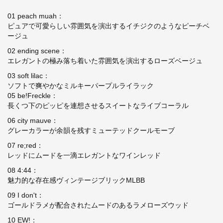
01 peach muah
：
ピュアで可愛らしい雰囲気を演出するイチジクのような
ピーチベ
ージュ
02 ending scene
：
エレガントの極み落ち着いた雰囲気を演出する
ローズベージュ
03 soft lilac
：
ソフトで爽やかなミルキー
パープルライラック
05 be!Freckle
：
長くつ下のピッピを連想させるスイートな
ライブコーラル
06 city mauve
：
グレーカラーが余韻を残すミューテッド
クールモーブ
07 re;red
：
レッドにムードを一滴エレガントな
ワインレッド
08 4:44
：
魅力的な存在感ヴィンテージ
ブリックMLBB
09 I don't
：
ゴールドラメが配合されたムードのある
ラメローズウッド
10 EW!
：