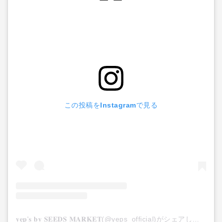
この投稿をInstagramで見る
𝐲𝐞𝐩'𝐬 𝐛𝐲 𝐒𝐄𝐄𝐃𝐒 𝐌𝐀𝐑𝐊𝐄𝐓(@yeps_official)がシェアした投稿