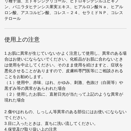
リ種子油、エトキシジグリコール、ヒドロキシデシルユビキノ
ン、バニラタヒテンシス果実エキス、ヒアルロン酸Ｎａ、ヒアル
ロン酸、アスコルビン酸、コレス－２４、セラミドＮＰ、コレス
テロール
使用上の注意
1.お肌に異常が生じていないかよく注意して使用し、異常のある場
合はお使いにならないでください。化粧品がお肌に合わないとき
は使用を中止してください。そのまま使用を続けますと、症状を
悪化させることがありますので、皮膚科専門医等にご相談される
ことをお勧めします。
（１）使用中、赤味、はれ、かゆみ、刺激、色抜け（白斑等）や
黒ずみ等の異常があらわれた場合
（２）使用したお肌に、直射日光が当たって上記のような異常が
現れた場合
2.傷やはれもの、しっしん等異常のある部位にはお使いにならない
でください。
3.目に入ったときは、直ちに洗い流してください。
4.保管及び取り扱い上の注意