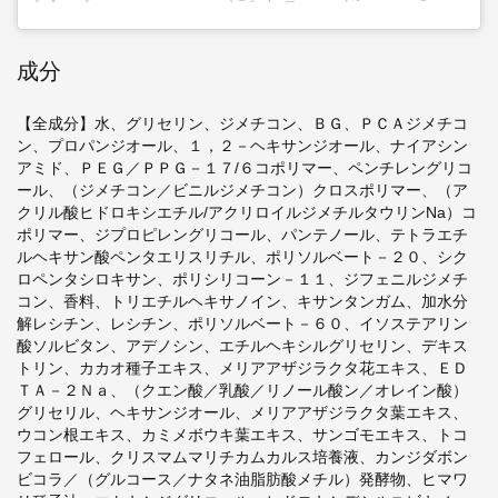
成分
【全成分】水、グリセリン、ジメチコン、ＢＧ、ＰＣＡジメチコ
ン、プロパンジオール、１，２－ヘキサンジオール、ナイアシン
アミド、ＰＥＧ／ＰＰＧ－１７/６コポリマー、ペンチレングリコ
ール、（ジメチコン／ビニルジメチコン）クロスポリマー、（ア
クリル酸ヒドロキシエチル/アクリロイルジメチルタウリンNa）コ
ポリマー、ジプロピレングリコール、パンテノール、テトラエチ
ルヘキサン酸ペンタエリスリチル、ポリソルベート－２０、シク
ロペンタシロキサン、ポリシリコーン－１１、ジフェニルジメチ
コン、香料、トリエチルヘキサノイン、キサンタンガム、加水分
解レシチン、レシチン、ポリソルベート－６０、イソステアリン
酸ソルビタン、アデノシン、エチルヘキシルグリセリン、デキス
トリン、カカオ種子エキス、メリアアザジラクタ花エキス、ＥＤ
ＴＡ－２Ｎａ、（クエン酸／乳酸／リノール酸ン／オレイン酸）
グリセリル、ヘキサンジオール、メリアアザジラクタ葉エキス、
ウコン根エキス、カミメボウキ葉エキス、サンゴモエキス、トコ
フェロール、クリスマムマリチカムカルス培養液、カンジダボン
ビコラ／（グルコース／ナタネ油脂肪酸メチル）発酵物、ヒマワ