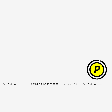
リー》AAア
《SHANGPREE シャンプリー》AAア
イクリーム
¥2,530