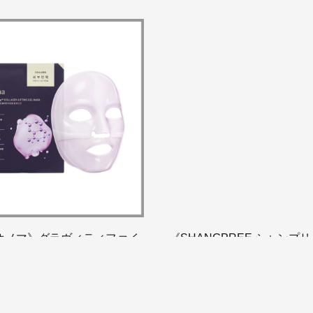
a オノマ》グラヴィティファイ
《SHANGPREE シャンプ
ーゲンリフティングゲルマス
イセラム
5枚)
¥2,530