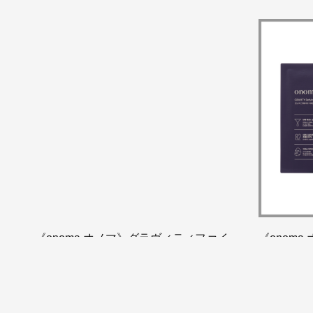
《onoma オノマ》グラヴィティファイ
《onom
ング コラーゲンリフティングゲルマス
ング コラ
ク 1P
ク セット(
¥660
¥3,300