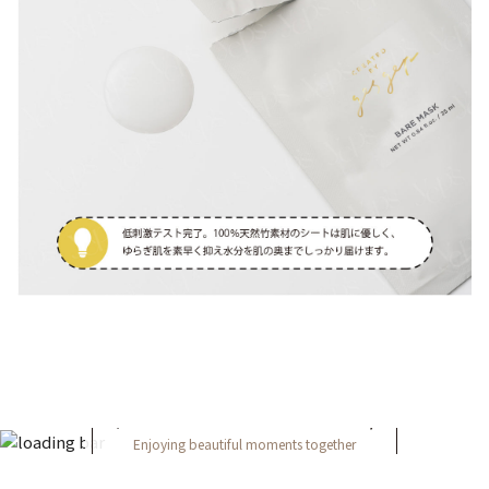
FOLLOW ON INSTAGRAM
Enjoying beautiful moments together
＠yeps_official