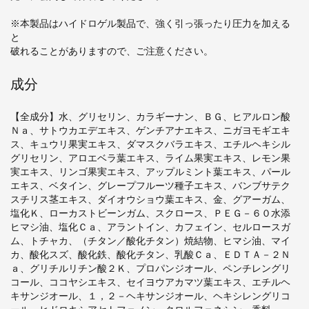
※本製品はハイドロゲル製品で、強く引っ張ったり圧力を加える
と
破れることがありますので、ご注意ください。
成分
【全成分】水、グリセリン、カラギーナン、ＢＧ、ヒアルロン酸
Ｎａ、サトウカエデエキス、ゲンチアナエキス、ニガヨモギエキ
ス、キュウリ果実エキス、ダマスクバラエキス、エチルヘキシル
グリセリン、アロエベラ葉エキス、ライム果実エキス、レモン果
実エキス、リンゴ果実エキス、アップルミント葉エキス、パール
エキス、ベタイン、グレープフルーツ種子エキス、バンブサテク
スチリス茎エキス、ダイオウショウ葉エキス、金、グアーガム、
塩化Ｋ、ローカストビーンガム、スクロース、ＰＥＧ－６０水添
ヒマシ油、塩化Ｃａ、アラントイン、カフェイン、セルロースガ
ム、トチャカ、（チタン／酸化チタン）焼結物、ヒマシ油、マイ
カ、酸化スズ、酸化鉄、酸化チタン、乳酸Ｃａ、ＥＤＴＡ－２Ｎ
ａ、グリチルリチン酸２Ｋ、プロパンジオール、ペンチレングリ
コール、ココヤシエキス、セイヨウアカマツ葉エキス、エチルヘ
キサンジオール、１，２－ヘキサンジオール、ヘキシレングリコ