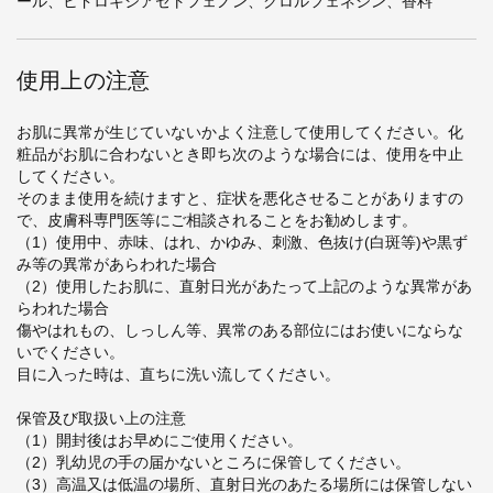
ール、ヒドロキシアセトフェノン、クロルフェネシン、香料
使用上の注意
お肌に異常が生じていないかよく注意して使用してください。化
粧品がお肌に合わないとき即ち次のような場合には、使用を中止
してください。
そのまま使用を続けますと、症状を悪化させることがありますの
で、皮膚科専門医等にご相談されることをお勧めします。
（1）使用中、赤味、はれ、かゆみ、刺激、色抜け(白斑等)や黒ず
み等の異常があらわれた場合
（2）使用したお肌に、直射日光があたって上記のような異常があ
らわれた場合
傷やはれもの、しっしん等、異常のある部位にはお使いにならな
いでください。
目に入った時は、直ちに洗い流してください。
保管及び取扱い上の注意
（1）開封後はお早めにご使用ください。
（2）乳幼児の手の届かないところに保管してください。
（3）高温又は低温の場所、直射日光のあたる場所には保管しない