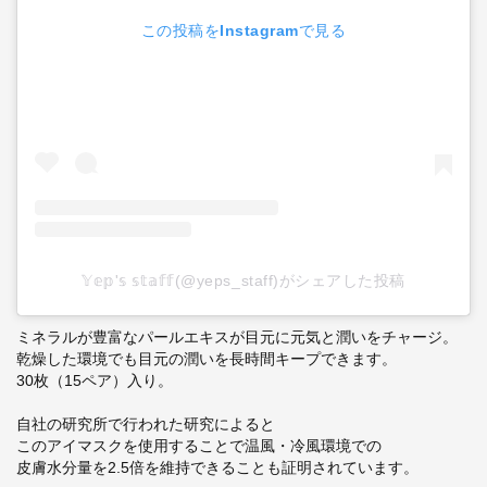
この投稿をInstagramで見る
𝕐𝕖𝕡'𝕤 𝕤𝕥𝕒𝕗𝕗(@yeps_staff)がシェアした投稿
ミネラルが豊富なパールエキスが目元に元気と潤いをチャージ。
乾燥した環境でも目元の潤いを長時間キープできます。
30枚（15ペア）入り。
自社の研究所で行われた研究によると
このアイマスクを使用することで温風・冷風環境での
皮膚水分量を2.5倍を維持できることも証明されています。