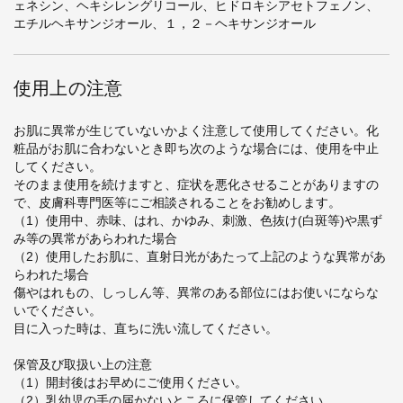
ェネシン、ヘキシレングリコール、ヒドロキシアセトフェノン、
エチルヘキサンジオール、１，２－ヘキサンジオール
使用上の注意
お肌に異常が生じていないかよく注意して使用してください。化
粧品がお肌に合わないとき即ち次のような場合には、使用を中止
してください。
そのまま使用を続けますと、症状を悪化させることがありますの
で、皮膚科専門医等にご相談されることをお勧めします。
（1）使用中、赤味、はれ、かゆみ、刺激、色抜け(白斑等)や黒ず
み等の異常があらわれた場合
（2）使用したお肌に、直射日光があたって上記のような異常があ
らわれた場合
傷やはれもの、しっしん等、異常のある部位にはお使いにならな
いでください。
目に入った時は、直ちに洗い流してください。
保管及び取扱い上の注意
（1）開封後はお早めにご使用ください。
（2）乳幼児の手の届かないところに保管してください。