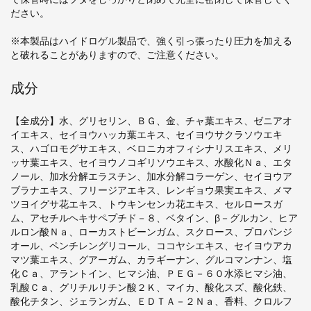
ださい。
※本製品はハイドロゲル製品で、強く引っ張ったり圧力を加える
と破れることがありますので、ご注意ください。
成分
【全成分】水、グリセリン、ＢＧ、金、チャ葉エキス、ゼニアオ
イエキス、セイヨウハッカ葉エキス、セイヨウサクラソウエキ
ス、ハゴロモグサエキス、ベロニカオフィシナリスエキス、メリ
ッサ葉エキス、セイヨウノコギリソウエキス、水酸化Ｎａ、エタ
ノール、加水分解エラスチン、加水分解コラーゲン、セイヨウア
ブラナエキス、フリージアエキス、レンギョウ果実エキス、メマ
ツヨイグサ花エキス、トウキンセンカ花エキス、セルロースガ
ム、アセチルヘキサペプチド－８、ベタイン、β－グルカン、ヒア
ルロン酸Ｎａ、ローカストビーンガム、スクロース、プロパンジ
オール、ペンチレングリコール、ココヤシエキス、セイヨウアカ
マツ葉エキス、グアーガム、カラギーナン、グルコマンナン、塩
化Ｃａ、アラントイン、ヒマシ油、ＰＥＧ－６０水添ヒマシ油、
乳酸Ｃａ、グリチルリチン酸２Ｋ、マイカ、酸化スズ、酸化鉄、
酸化チタン、ジェランガム、ＥＤＴＡ－２Ｎａ、香料、クロルフ